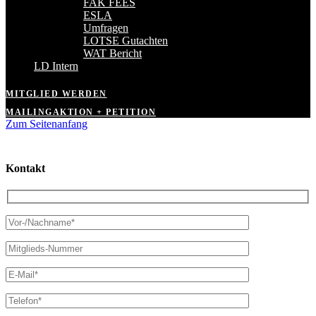
FAK FEES
ESLA
Umfragen
LOTSE Gutachten
WAT Bericht
LD Intern
MITGLIED WERDEN
MAILINGAKTION + PETITION
Zum Seitenanfang
Kontakt