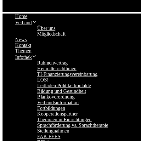
Home
Verband
Über uns
Mitgliedschaft
News
Kontakt
Themen
Infothek
Rahmenvertrag
Heilmittelrichtlinien
TI-Finanzierungsvereinbarung
LOS!
Leitfaden Politikerkontakte
Bildung und Gesundheit
Blankoverordnung
Verbandsinformation
Fortbildungen
Kooperationspartner
Therapien in Einrichtungen
Sprachförderung vs. Sprachtherapie
Stellungnahmen
FAK FEES