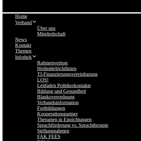
Home
Verband
Über uns
Mitgliedschaft
News
Kontakt
Themen
Infothek
Rahmenvertrag
Heilmittelrichtlinien
TI-Finanzierungsvereinbarung
LOS!
Leitfaden Politikerkontakte
Bildung und Gesundheit
Blankoverordnung
Verbandsinformation
Fortbildungen
Kooperationspartner
Therapien in Einrichtungen
Sprachförderung vs. Sprachtherapie
Stellungnahmen
FAK FEES