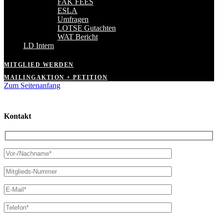
FAK FEES
ESLA
Umfragen
LOTSE Gutachten
WAT Bericht
LD Intern
MITGLIED WERDEN
MAILINGAKTION + PETITION
Zum Seitenanfang
Kontakt