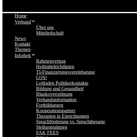
Home
Verband
Über uns
Mitgliedschaft
News
Kontakt
Themen
Infothek
Rahmenvertrag
Heilmittelrichtlinien
TI-Finanzierungsvereinbarung
LOS!
Leitfaden Politikerkontakte
Bildung und Gesundheit
Blankoverordnung
Verbandsinformation
Fortbildungen
Kooperationspartner
Therapien in Einrichtungen
Sprachförderung vs. Sprachtherapie
Stellungnahmen
FAK FEES