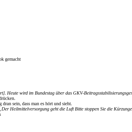
Tok gemacht
rt].
Heute
wird
im Bundestag
über
das
GKV-Beitragsstabilisierungsges
drücken.
dran sein, dass man es hört und sieht.
„Der Heilmittelversorgung geht die Luft Bitte stoppen Sie die Kürzung
s