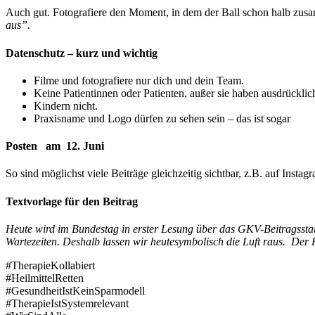
Auch gut. Fotografiere den Moment, in dem der Ball schon halb zusa
aus”.
Datenschutz – kurz und wichtig
Filme und fotografiere nur dich und dein Team.
Keine Patientinnen oder Patienten, außer sie haben ausdrückli
Kindern nicht.
Praxisname und Logo dürfen zu sehen sein – das ist sogar
Posten
am
12.
Juni
So sind möglichst viele Beiträge gleichzeitig sichtbar, z.B. auf Inst
Textvorlage für den Beitrag
Heute wird im Bundestag in erster Lesung über das GKV-Beitragsstabi
Wartezeiten. Deshalb lassen wir heutesymbolisch die Luft raus.
Der
#TherapieKollabiert
#HeilmittelRetten
#GesundheitIstKeinSparmodell
#TherapieIstSystemrelevant