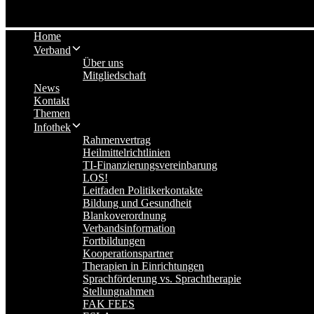
Home
Verband
Über uns
Mitgliedschaft
News
Kontakt
Themen
Infothek
Rahmenvertrag
Heilmittelrichtlinien
TI-Finanzierungsvereinbarung
LOS!
Leitfaden Politikerkontakte
Bildung und Gesundheit
Blankoverordnung
Verbandsinformation
Fortbildungen
Kooperationspartner
Therapien in Einrichtungen
Sprachförderung vs. Sprachtherapie
Stellungnahmen
FAK FEES