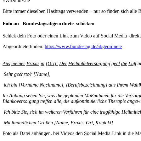
#WirSindAlle
Bitte immer dieselben Hashtags verwenden – nur so finden sich alle B
Foto an Bundestagsabgeordnete schicken
Schick dein Foto oder einen Link zum Video auf Social Media direkt 
Abgeordnete finden:
https://www.bundestag.de/abgeordnete
Aus
meiner
Praxis
in
[Ort]:
Der
Heilmittelversorgung
geht
die
Luft
a
Sehr geehrte/r [Name],
ich
bin
[Vorname
Nachname],
[Berufsbezeichnung]
aus
Ihrem
Wahlk
Im
Anhang
sehen
Sie,
was
die
geplanten
Maßnahmen
für
die
Versorg
Blankoversorgung
treffen
alle,
die
auf
kontinuierliche
Therapie
angew
Ich
bitte
Sie,
sich
im
weiteren
Verfahren
für
eine
tragfähige
Heilmitte
Mit freundlichen Grüßen [Name, Praxis, Ort, Kontakt]
Foto als Datei anhängen, bei Videos den Social-Media-Link in die Mai