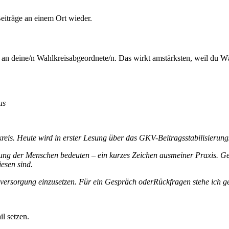
eiträge an einem Ort wieder.
an deine/n Wahlkreisabgeordnete/n. Das wirkt amstärksten, weil du Wä
us
reis.
Heute
wird
in erster Lesung über das GKV-Beitragsstabilisierung
ung
der
Menschen
bedeuten
–
ein
kurzes
Zeichen
aus
meiner
Praxis.
Ge
iesen
sind.
lversorgung
einzusetzen.
Für
ein
Gespräch
oder
Rückfragen
stehe
ich
g
l setzen.