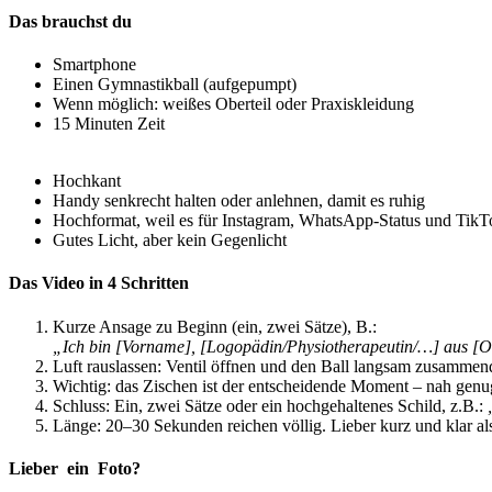
Das brauchst du
Smartphone
Einen Gymnastikball (aufgepumpt)
Wenn möglich: weißes Oberteil oder Praxiskleidung
15 Minuten Zeit
Hochkant
Handy senkrecht halten oder anlehnen, damit es ruhig
Hochformat, weil es für Instagram, WhatsApp-Status und Tik
Gutes Licht, aber kein Gegenlicht
Das Video in 4 Schritten
Kurze Ansage zu Beginn (ein, zwei Sätze), B.:
„Ich
bin
[Vorname],
[Logopädin/Physiotherapeutin/…]
aus
[O
Luft rauslassen: Ventil öffnen und den Ball langsam zusammen
Wichtig: das Zischen ist der entscheidende Moment – nah genug 
Schluss: Ein, zwei Sätze oder ein hochgehaltenes Schild, z.B.:
Länge: 20–30 Sekunden reichen völlig. Lieber kurz und klar al
Lieber
ein
Foto?