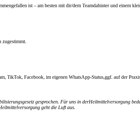
mmengefallen ist – am besten mit dir/dem Teamdahinter und einem kle
ch zugestimmt.
agram, TikTok, Facebook, im eigenen WhatsApp-Status,ggf. auf der Praxi
lisierungsgesetz gesprochen. Für uns in derHeilmittelversorgung bede
Heilmittelversorgung
geht
die
Luft
aus.