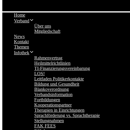
Home
Verband
Über uns
Mitgliedschaft
News
Kontakt
Themen
Infothek
Rahmenvertrag
Heilmittelrichtlinien
TI-Finanzierungsvereinbarung
LOS!
Leitfaden Politikerkontakte
Bildung und Gesundheit
Blankoverordnung
Verbandsinformation
Fortbildungen
Kooperationspartner
Therapien in Einrichtungen
Sprachförderung vs. Sprachtherapie
Stellungnahmen
FAK FEES