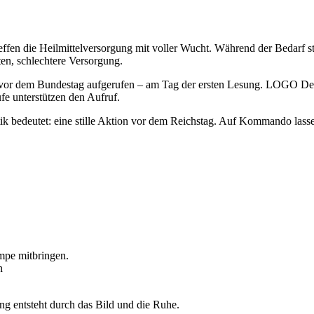
reffen die Heilmittelversorgung mit voller Wucht. Während der Bedarf 
ten, schlechtere Versorgung.
on vor dem Bundestag aufgerufen – am Tag der ersten Lesung. LOGO D
e unterstützen den Aufruf.
itik bedeutet: eine stille Aktion vor dem Reichstag. Auf Kommando las
mpe mitbringen.
n
ung entsteht durch das Bild und die Ruhe.