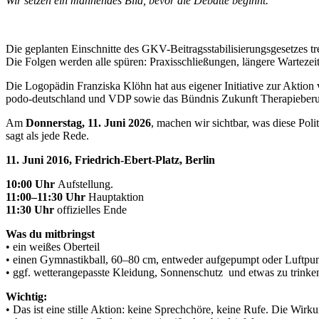
Wir setzen ein mahnendes Bild, bevor die Debatte beginnt.
Die geplanten Einschnitte des GKV-Beitragsstabilisierungsgesetzes t
Die Folgen werden alle spüren: Praxisschließungen, längere Wartezei
Die Logopädin Franziska Klöhn hat aus eigener Initiative zur Akti
podo-deutschland und VDP sowie das Bündnis Zukunft Therapieberuf
Am
Donnerstag, 11. Juni 2026
, machen wir sichtbar, was diese Pol
sagt als jede Rede.
11. Juni 2016, Friedrich-Ebert-Platz, Berlin
10:00 Uhr
Aufstellung.
11:00–11:30 Uhr
Hauptaktion
11:30 Uhr
offizielles Ende
Was du mitbringst
• ein weißes Oberteil
• einen Gymnastikball, 60–80 cm, entweder aufgepumpt oder Luftpu
• ggf. wetterangepasste Kleidung, Sonnenschutz und etwas zu trinke
Wichtig:
• Das ist eine stille Aktion: keine Sprechchöre, keine Rufe. Die Wirk