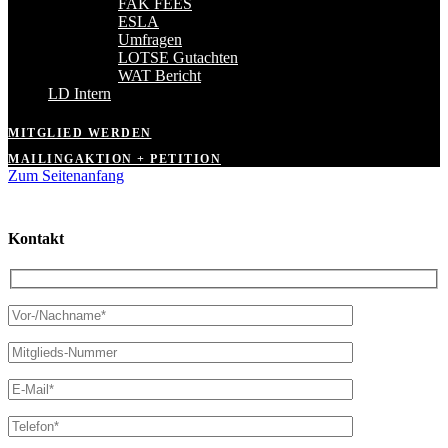
FAK FEES
ESLA
Umfragen
LOTSE Gutachten
WAT Bericht
LD Intern
MITGLIED WERDEN
MAILINGAKTION + PETITION
Zum Seitenanfang
Kontakt